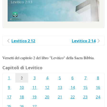
Levitico 2 12
Levitico 2 14
Versetti del capitolo 2 del libro "Levitico" della Sacra Bibbia.
Capitoli di Levitico
1
2
3
4
5
6
7
8
9
10
11
12
13
14
15
16
17
18
19
20
21
22
23
24
25
26
27