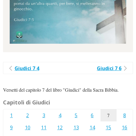
Giudici 7 4
Giudici 7 6
Versetti del capitolo 7 del libro "Giudici" della Sacra Bibbia.
Capitoli di Giudici
1
2
3
4
5
6
7
8
9
10
11
12
13
14
15
16