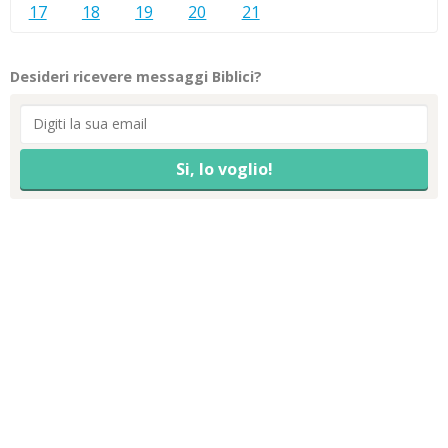
17
18
19
20
21
Desideri ricevere messaggi Biblici?