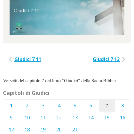
Giudici 7 11
Giudici 7 13
Versetti del capitolo 7 del libro "Giudici" della Sacra Bibbia.
Capitoli di Giudici
1
2
3
4
5
6
7
8
9
10
11
12
13
14
15
16
17
18
19
20
21