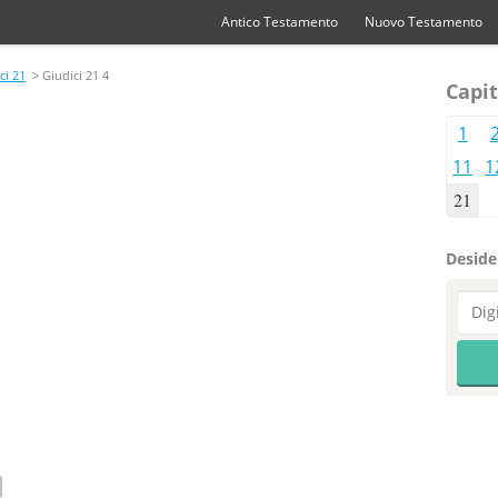
Antico Testamento
Nuovo Testamento
ci 21
> Giudici 21 4
Capit
1
11
1
21
Desider