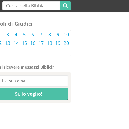
oli di Giudici
2
3
4
5
6
7
8
9
10
2
13
14
15
16
17
18
19
20
i ricevere messaggi Biblici?