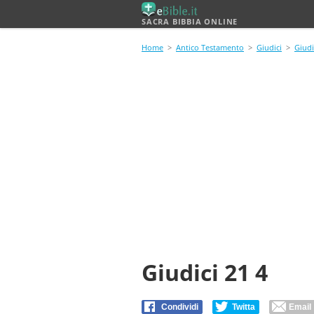
SACRA BIBBIA ONLINE
Home
>
Antico Testamento
>
Giudici
>
Giudi
Giudici 21 4
Condividi
Twitta
Email