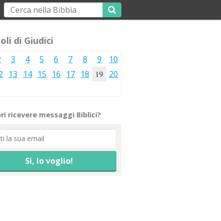
oli di Giudici
2
3
4
5
6
7
8
9
10
2
13
14
15
16
17
18
19
20
ri ricevere messaggi Biblici?