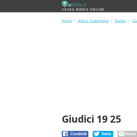
SACRA BIBBIA ONLINE
Home
>
Antico Testamento
>
Giudici
>
Giu
Giudici 19 25
Condividi
Twitta
Email