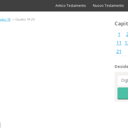
Antico Testamento
Nuovo Testamento
dici 19
> Giudici 19 25
Capit
1
11
1
21
Deside