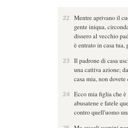
22
Mentre aprivano il cuo
gente iniqua, circonda
dissero al vecchio pa
è entrato in casa tua,
23
Il padrone di casa uscì
una cattiva azione; 
casa mia, non dovete
24
Ecco mia figlia che è 
abusatene e fatele qu
contro quell'uomo una
25
Ma quegli uomini non v