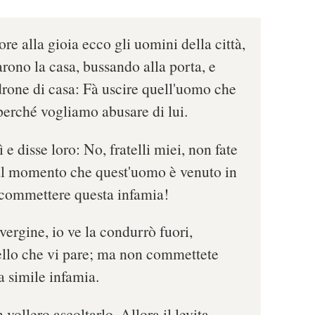
re alla gioia ecco gli uomini della città,
rono la casa, bussando alla porta, e
drone di casa: Fà uscire quell'uomo che
 perché vogliamo abusare di lui.
 e disse loro: No, fratelli miei, non fate
dal momento che quest'uomo è venuto in
 commettere questa infamia!
vergine, io ve la condurrò fuori,
ello che vi pare; ma non commettete
 simile infamia.
ollero ascoltarlo. Allora il levita