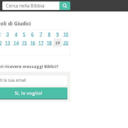
oli di Giudici
2
3
4
5
6
7
8
9
10
2
13
14
15
16
17
18
19
20
ri ricevere messaggi Biblici?