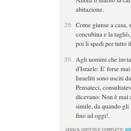
abitazione.
29
Come giunse a casa, si
concubina e la tagliò
poi li spedì per tutto i
30
Agli uomini che invia
d'Israele: E' forse ma
Israeliti sono usciti d
Pensateci, consultate
dicevano: Non è mai a
simile, da quando gli I
fino ad oggi!.
LEGGI IL CAPITOLO COMPLETO:
GIU