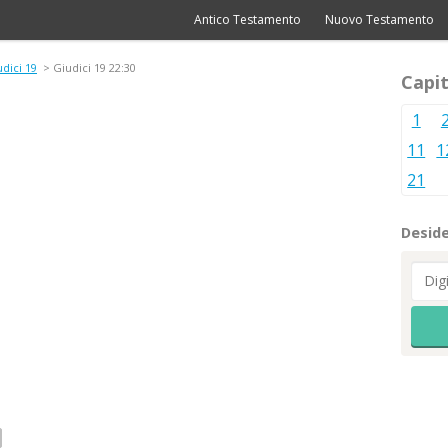
Antico Testamento
Nuovo Testamento
dici 19
> Giudici 19 22:30
Capit
1
11
1
21
Deside