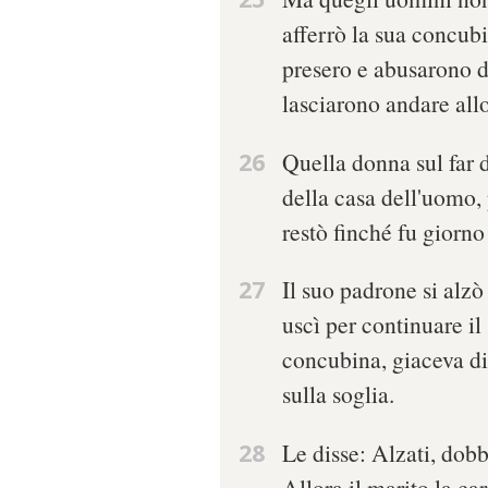
afferrò la sua concubin
presero e abusarono di 
lasciarono andare allo
26
Quella donna sul far 
della casa dell'uomo, 
restò finché fu giorno
27
Il suo padrone si alzò 
uscì per continuare il
concubina, giaceva dis
sulla soglia.
28
Le disse: Alzati, dob
Allora il marito la car