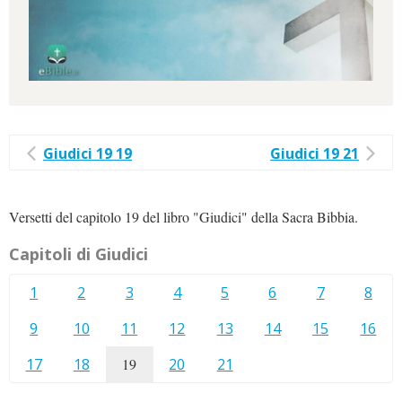
Giudici 19 19
Giudici 19 21
Versetti del capitolo 19 del libro "Giudici" della Sacra Bibbia.
Capitoli di Giudici
1
2
3
4
5
6
7
8
9
10
11
12
13
14
15
16
17
18
19
20
21