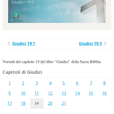
Giudici 19 1
Giudici 19 3
Versetti del capitolo 19 del libro "Giudici" della Sacra Bibbia.
Capitoli di Giudici
1
2
3
4
5
6
7
8
9
10
11
12
13
14
15
16
17
18
19
20
21