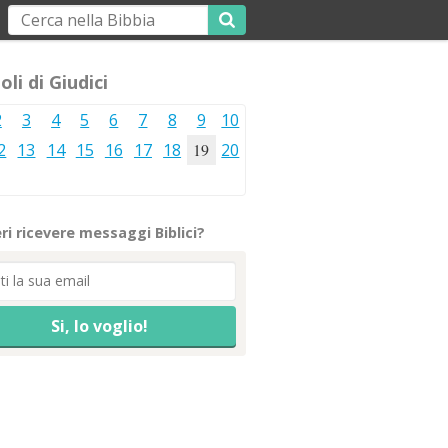
oli di Giudici
2
3
4
5
6
7
8
9
10
2
13
14
15
16
17
18
19
20
ri ricevere messaggi Biblici?