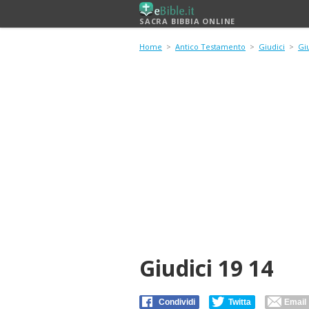
SACRA BIBBIA ONLINE
Home
>
Antico Testamento
>
Giudici
>
Giu
Giudici 19 14
Condividi
Twitta
Email