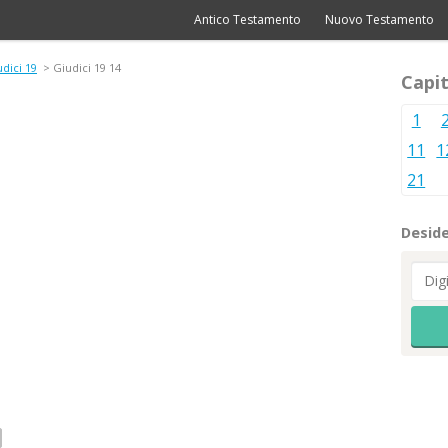
Antico Testamento
Nuovo Testamento
dici 19
> Giudici 19 14
Capit
1
11
1
21
Deside