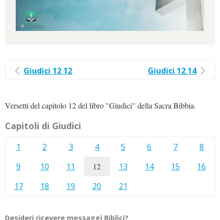
Giudici 12 12
Giudici 12 14
Versetti del capitolo 12 del libro "Giudici" della Sacra Bibbia.
Capitoli di Giudici
1
2
3
4
5
6
7
8
9
10
11
12
13
14
15
16
17
18
19
20
21
Desideri ricevere messaggi Biblici?