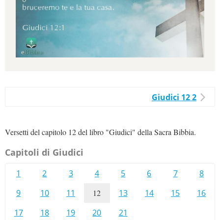
Giudici 12 2
Versetti del capitolo 12 del libro "Giudici" della Sacra Bibbia.
Capitoli di Giudici
1
2
3
4
5
6
7
8
9
10
11
12
13
14
15
16
17
18
19
20
21