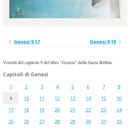
Genesi 9 17
Genesi 9 19
Versetti del capitolo 9 del libro "Genesi" della Sacra Bibbia.
Capitoli di Genesi
1
2
3
4
5
6
7
8
9
10
11
12
13
14
15
16
17
18
19
20
21
22
23
24
25
26
27
28
29
30
31
32