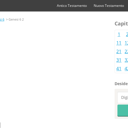
Antico Testamento
Nuovo Testamento
i 6
> Genesi 6 2
Capit
1
11
1
21
2
31
3
41
4
Desider