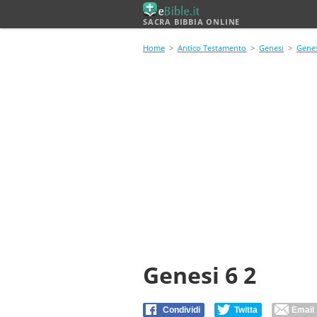
SACRA BIBBIA ONLINE
Home
>
Antico Testamento
>
Genesi
>
Genes
Genesi 6 2
Condividi
Twitta
Email