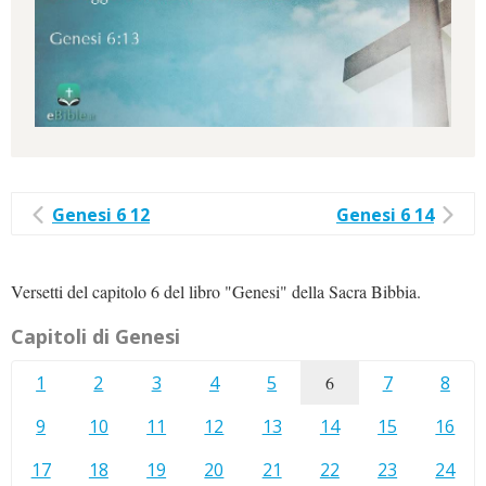
Genesi 6 12
Genesi 6 14
Versetti del capitolo 6 del libro "Genesi" della Sacra Bibbia.
Capitoli di Genesi
1
2
3
4
5
6
7
8
9
10
11
12
13
14
15
16
17
18
19
20
21
22
23
24