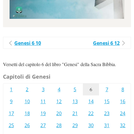
Genesi 6 10
Genesi 6 12
Versetti del capitolo 6 del libro "Genesi" della Sacra Bibbia.
Capitoli di Genesi
1
2
3
4
5
6
7
8
9
10
11
12
13
14
15
16
17
18
19
20
21
22
23
24
25
26
27
28
29
30
31
32