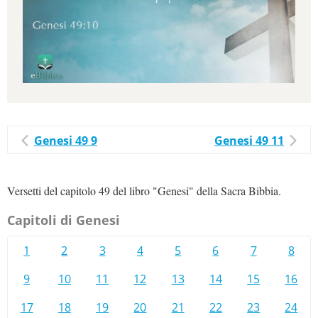
Genesi 49 9
Genesi 49 11
Versetti del capitolo 49 del libro "Genesi" della Sacra Bibbia.
Capitoli di Genesi
1
2
3
4
5
6
7
8
9
10
11
12
13
14
15
16
17
18
19
20
21
22
23
24