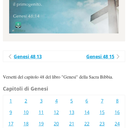
Genesi 48 13
Genesi 48 15
Versetti del capitolo 48 del libro "Genesi" della Sacra Bibbia.
Capitoli di Genesi
1
2
3
4
5
6
7
8
9
10
11
12
13
14
15
16
17
18
19
20
21
22
23
24