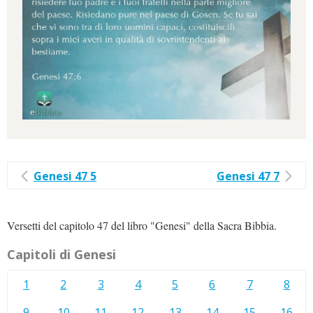
Genesi 47 5
Genesi 47 7
Versetti del capitolo 47 del libro "Genesi" della Sacra Bibbia.
Capitoli di Genesi
1
2
3
4
5
6
7
8
9
10
11
12
13
14
15
16