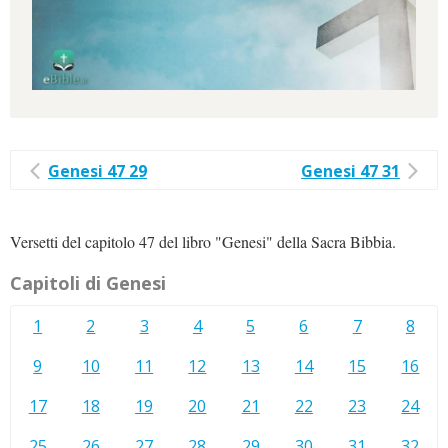
Genesi 47 29
Genesi 47 31
Versetti del capitolo 47 del libro "Genesi" della Sacra Bibbia.
Capitoli di Genesi
1
2
3
4
5
6
7
8
9
10
11
12
13
14
15
16
17
18
19
20
21
22
23
24
25
26
27
28
29
30
31
32