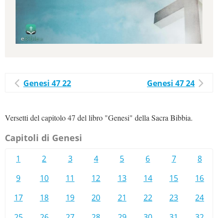
Genesi 47 22
Genesi 47 24
Versetti del capitolo 47 del libro "Genesi" della Sacra Bibbia.
Capitoli di Genesi
1
2
3
4
5
6
7
8
9
10
11
12
13
14
15
16
17
18
19
20
21
22
23
24
25
26
27
28
29
30
31
32