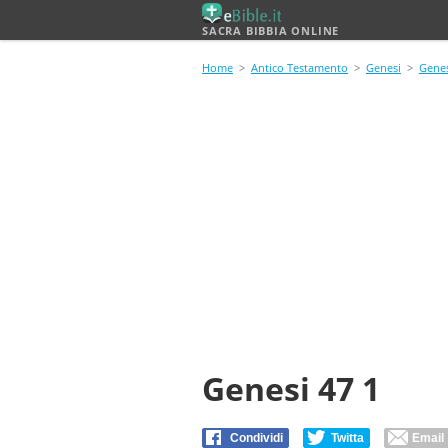
SACRA BIBBIA ONLINE
Home
>
Antico Testamento
>
Genesi
>
Genes
Genesi 47 1
Condividi
Twitta
Email