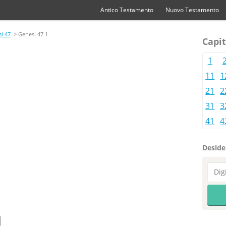
Antico Testamento
Nuovo Testamento
i 47
> Genesi 47 1
Capit
1
11
1
21
2
31
3
41
4
Desider