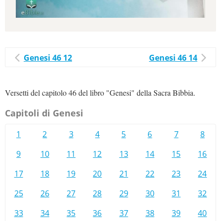
Genesi 46 12
Genesi 46 14
Versetti del capitolo 46 del libro "Genesi" della Sacra Bibbia.
Capitoli di Genesi
1
2
3
4
5
6
7
8
9
10
11
12
13
14
15
16
17
18
19
20
21
22
23
24
25
26
27
28
29
30
31
32
33
34
35
36
37
38
39
40