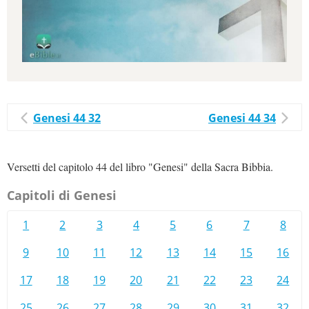
Genesi 44 32
Genesi 44 34
Versetti del capitolo 44 del libro "Genesi" della Sacra Bibbia.
Capitoli di Genesi
1
2
3
4
5
6
7
8
9
10
11
12
13
14
15
16
17
18
19
20
21
22
23
24
25
26
27
28
29
30
31
32