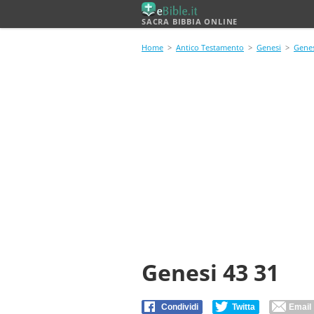
SACRA BIBBIA ONLINE
Home
>
Antico Testamento
>
Genesi
>
Genes
Genesi 43 31
Condividi
Twitta
Email