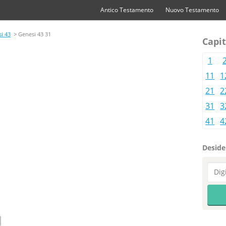
Antico Testamento
Nuovo Testamento
i 43
> Genesi 43 31
Capit
1
11
1
21
2
31
3
41
4
Desider