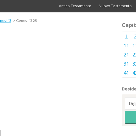
Antico Testamento
Nuovo Testamento
nesi 43
> Genesi 43 25
Capit
1
11
1
21
2
31
3
41
4
Deside