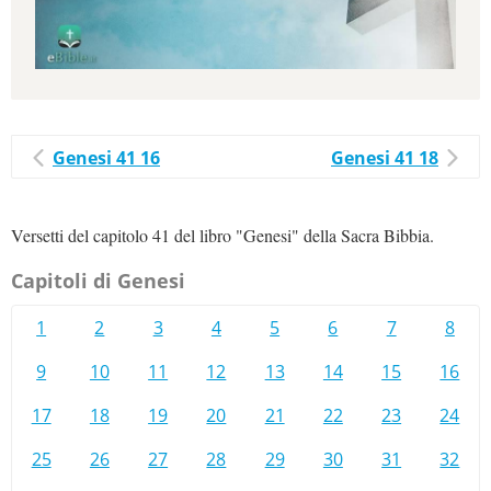
Genesi 41 16
Genesi 41 18
Versetti del capitolo 41 del libro "Genesi" della Sacra Bibbia.
Capitoli di Genesi
1
2
3
4
5
6
7
8
9
10
11
12
13
14
15
16
17
18
19
20
21
22
23
24
25
26
27
28
29
30
31
32