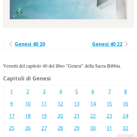
Genesi 40 20
Genesi 40 22
Versetti del capitolo 40 del libro "Genesi" della Sacra Bibbia.
Capitoli di Genesi
1
2
3
4
5
6
7
8
9
10
11
12
13
14
15
16
17
18
19
20
21
22
23
24
25
26
27
28
29
30
31
32