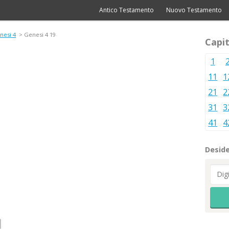
Antico Testamento
Nuovo Testamento
nesi 4
> Genesi 4 19
Capit
1
11
1
21
2
31
3
41
4
Deside