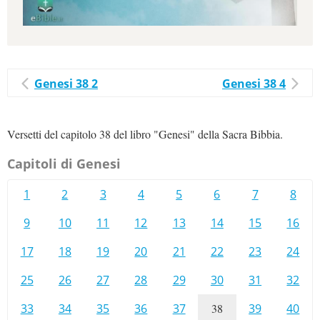
Genesi 38 2
Genesi 38 4
Versetti del capitolo 38 del libro "Genesi" della Sacra Bibbia.
Capitoli di Genesi
1
2
3
4
5
6
7
8
9
10
11
12
13
14
15
16
17
18
19
20
21
22
23
24
25
26
27
28
29
30
31
32
33
34
35
36
37
38
39
40