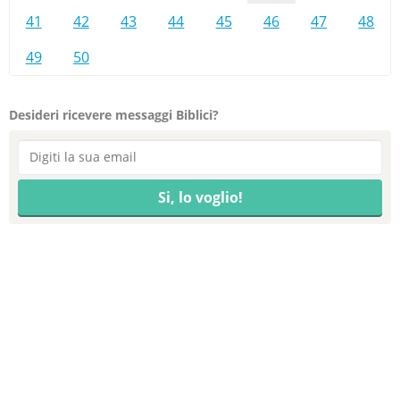
41
42
43
44
45
46
47
48
49
50
Desideri ricevere messaggi Biblici?