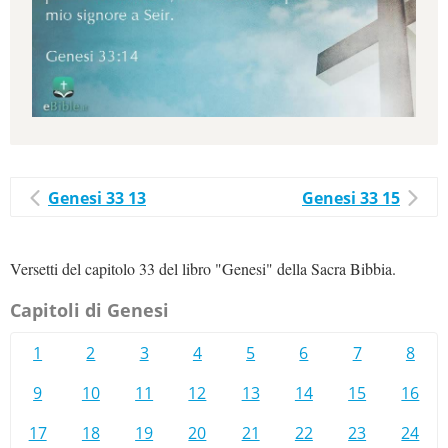
Genesi 33 13
Genesi 33 15
Versetti del capitolo 33 del libro "Genesi" della Sacra Bibbia.
Capitoli di Genesi
1
2
3
4
5
6
7
8
9
10
11
12
13
14
15
16
17
18
19
20
21
22
23
24