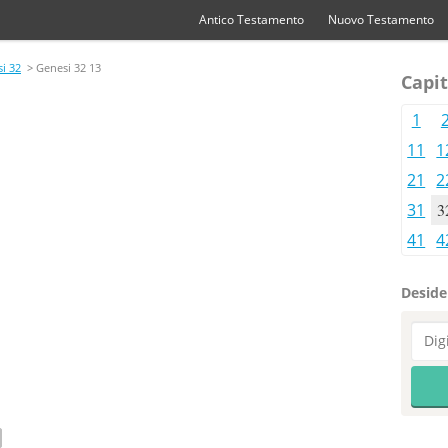
Antico Testamento
Nuovo Testamento
i 32
> Genesi 32 13
Capit
1
11
1
21
2
31
3
41
4
Desider