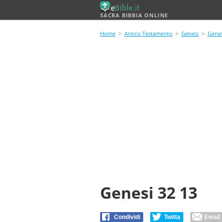
SACRA BIBBIA ONLINE
Home
>
Antico Testamento
>
Genesi
>
Genes
Genesi 32 13
Condividi
Twitta
Email