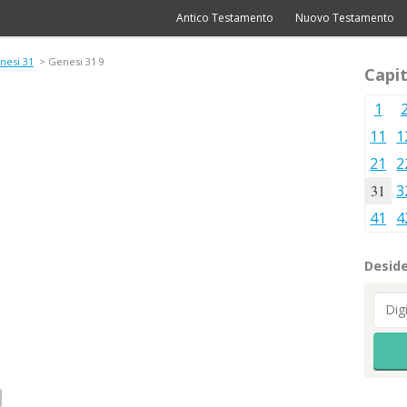
Antico Testamento
Nuovo Testamento
nesi 31
> Genesi 31 9
Capit
1
11
1
21
2
31
3
41
4
Deside