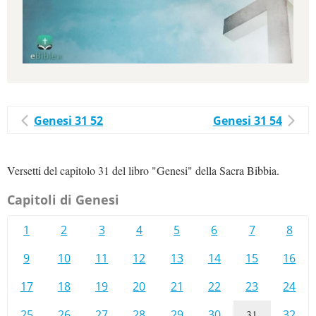
Genesi 31 52
Genesi 31 54
Versetti del capitolo 31 del libro "Genesi" della Sacra Bibbia.
Capitoli di Genesi
1
2
3
4
5
6
7
8
9
10
11
12
13
14
15
16
17
18
19
20
21
22
23
24
25
26
27
28
29
30
31
32