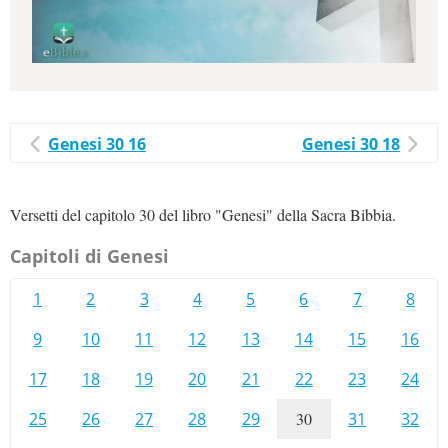
Genesi 30 16
Genesi 30 18
Versetti del capitolo 30 del libro "Genesi" della Sacra Bibbia.
Capitoli di Genesi
1
2
3
4
5
6
7
8
9
10
11
12
13
14
15
16
17
18
19
20
21
22
23
24
25
26
27
28
29
30
31
32