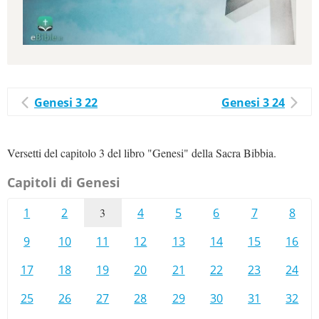
Genesi 3 22
Genesi 3 24
Versetti del capitolo 3 del libro "Genesi" della Sacra Bibbia.
Capitoli di Genesi
1
2
3
4
5
6
7
8
9
10
11
12
13
14
15
16
17
18
19
20
21
22
23
24
25
26
27
28
29
30
31
32