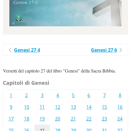
Genesi 27 4
Genesi 27 6
Versetti del capitolo 27 del libro "Genesi" della Sacra Bibbia.
Capitoli di Genesi
1
2
3
4
5
6
7
8
9
10
11
12
13
14
15
16
17
18
19
20
21
22
23
24
25
26
27
28
29
30
31
32