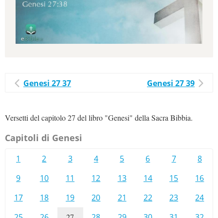
Genesi 27 37
Genesi 27 39
Versetti del capitolo 27 del libro "Genesi" della Sacra Bibbia.
Capitoli di Genesi
1
2
3
4
5
6
7
8
9
10
11
12
13
14
15
16
17
18
19
20
21
22
23
24
25
26
27
28
29
30
31
32