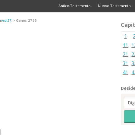
Antico Testamento
Nuovo Testamento
nesi 27
> Genesi 27 35
Capit
1
11
1
21
2
31
3
41
4
Deside