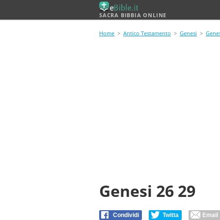
SACRA BIBBIA ONLINE
Home
>
Antico Testamento
>
Genesi
>
Genes
Genesi 26 29
Condividi
Twitta
Email