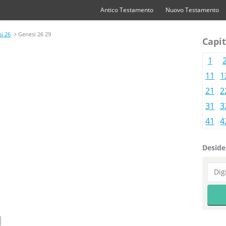
Antico Testamento
Nuovo Testamento
i 26
> Genesi 26 29
Capit
1
11
1
21
2
31
3
41
4
Desider