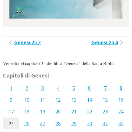
Genesi 25 2
Genesi 25 4
Versetti del capitolo 25 del libro "Genesi" della Sacra Bibbia.
Capitoli di Genesi
1
2
3
4
5
6
7
8
9
10
11
12
13
14
15
16
17
18
19
20
21
22
23
24
25
26
27
28
29
30
31
32