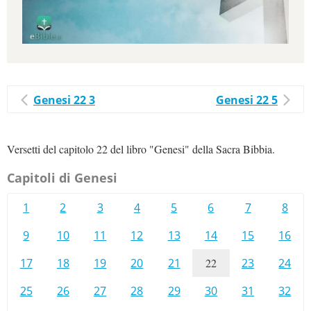
Genesi 22 3
Genesi 22 5
Versetti del capitolo 22 del libro "Genesi" della Sacra Bibbia.
Capitoli di Genesi
1
2
3
4
5
6
7
8
9
10
11
12
13
14
15
16
17
18
19
20
21
22
23
24
25
26
27
28
29
30
31
32