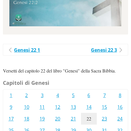
Genesi 22 1
Genesi 22 3
Versetti del capitolo 22 del libro "Genesi" della Sacra Bibbia.
Capitoli di Genesi
1
2
3
4
5
6
7
8
9
10
11
12
13
14
15
16
17
18
19
20
21
22
23
24
25
26
27
28
29
30
31
32