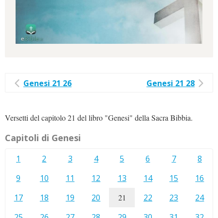
Genesi 21 26
Genesi 21 28
Versetti del capitolo 21 del libro "Genesi" della Sacra Bibbia.
Capitoli di Genesi
1
2
3
4
5
6
7
8
9
10
11
12
13
14
15
16
17
18
19
20
21
22
23
24
25
26
27
28
29
30
31
32