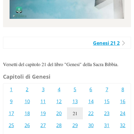
Genesi 21 2
Versetti del capitolo 21 del libro "Genesi" della Sacra Bibbia.
Capitoli di Genesi
1
2
3
4
5
6
7
8
9
10
11
12
13
14
15
16
17
18
19
20
21
22
23
24
25
26
27
28
29
30
31
32