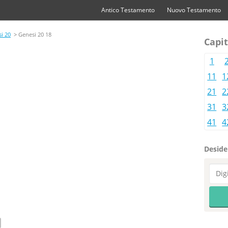
Antico Testamento
Nuovo Testamento
i 20
> Genesi 20 18
Capit
1
11
1
21
2
31
3
41
4
Desider