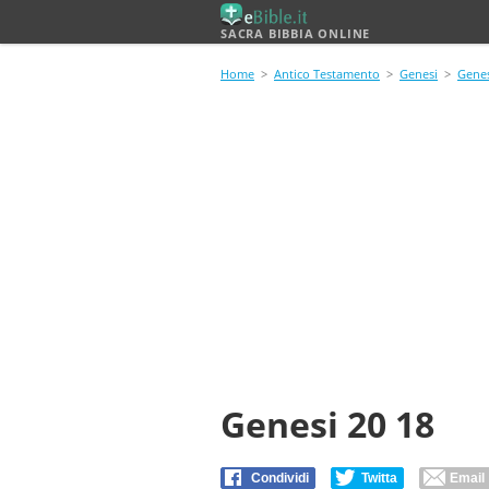
SACRA BIBBIA ONLINE
Home
>
Antico Testamento
>
Genesi
>
Genes
Genesi 20 18
Condividi
Twitta
Email