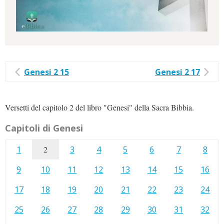
Genesi 2 15
Genesi 2 17
Versetti del capitolo 2 del libro "Genesi" della Sacra Bibbia.
Capitoli di Genesi
1
2
3
4
5
6
7
8
9
10
11
12
13
14
15
16
17
18
19
20
21
22
23
24
25
26
27
28
29
30
31
32