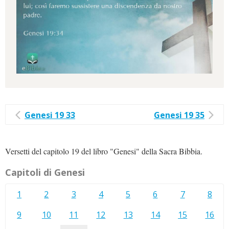
Genesi 19 33
Genesi 19 35
Versetti del capitolo 19 del libro "Genesi" della Sacra Bibbia.
Capitoli di Genesi
1
2
3
4
5
6
7
8
9
10
11
12
13
14
15
16