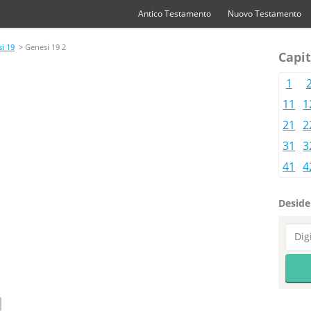
Antico Testamento
Nuovo Testamento
i 19
> Genesi 19 2
Capit
1
11
1
21
2
31
3
41
4
Desider