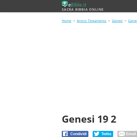
SACRA BIBBIA ONLINE
Home
>
Antico Testamento
>
Genesi
>
Genes
Genesi 19 2
Condividi
Twitta
Email