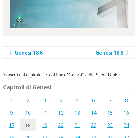
Genesi 18 6
Genesi 18 8
Versetti del capitolo 18 del libro "Genesi" della Sacra Bibbia.
Capitoli di Genesi
1
2
3
4
5
6
7
8
9
10
11
12
13
14
15
16
17
18
19
20
21
22
23
24
25
26
27
28
29
30
31
32