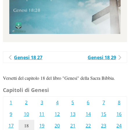
Genesi 18 27
Genesi 18 29
Versetti del capitolo 18 del libro "Genesi" della Sacra Bibbia.
Capitoli di Genesi
1
2
3
4
5
6
7
8
9
10
11
12
13
14
15
16
17
18
19
20
21
22
23
24